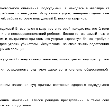
лкогольного опьянения, подсудимый В. находясь в квартире с
требовал от нее денег. Испугавшись угроз, женщина отдала и
лей, забрав которые подсудимый В. покинул квартиру.
судимый В. вернулся в квартиру в которой находились его близки
а и его несовершеннолетний ребенок. Достав тот же самый нож, о
мьи, выкрикивая при этом что устроит «кровавую баню», требуя о
дрес угрозы убийством. Испугавшись за свою жизнь родственни
дников полиции.
дсудимый В. вину в совершении инкриминируемых ему преступлен
ния осужденному суд учел характер и степень общественной
ающим наказание суд признал состояние здоровья подсудимог
ающим наказание, явился рецидив преступлений, а также со
летнего родителем.