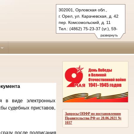
302001, Орловская обл.,
г. Орел, ул. Карачевская, д. 42
пер. Комсомольский, д. 11
Тел.: (4862) 75-23-37 (уг.), 59-
63-47 (гражд.)
развернуть
zavodskoy.orl@sudrf.ru
окумента
ся в виде электронных
жбы судебных приставов,
Запросы ОПФР по постановлению
Правительства РФ от 28.06.2021 №
1037
 сразу после подписания