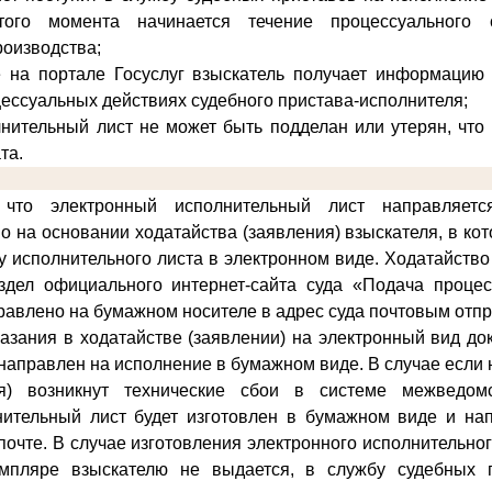
того момента начинается течение процессуального 
роизводства;
е на портале Госуслуг взыскатель получает информацию 
цессуальных действиях судебного пристава-исполнителя;
нительный лист не может быть подделан или утерян, что
та.
что электронный исполнительный лист направляет
о на основании ходатайства (заявления) взыскателя, в ко
у исполнительного листа в электронном виде
. Ходатайство
здел официального интернет-сайта суда «Подача проце
равлено на бумажном носителе в адрес суда почтовым отп
казания в ходатайстве (заявлении) на электронный вид д
и направлен на исполнение в бумажном виде. В случае если
ия) возникнут технические сбои в системе межведомс
нительный лист будет изготовлен в бумажном виде и на
почте. В случае изготовления электронного исполнительно
мпляре взыскателю не выдается, в службу судебных 