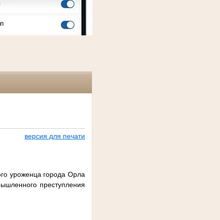
версия для печати
ого уроженца города Орла
мышленного преступления