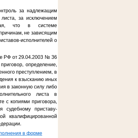
онтроль за надлежащим
 листа, за исключением
ывая, что в системе
причинам, не зависящим
риставов-исполнителей о
е РФ от 29.04.2003 № 36
приговор, определение,
енного преступлением, в
дения к взысканию иных
ия в законную силу либо
олнительного листа в
е с копиями приговора,
я судебному приставу-
ной квалифицированной
едерации.
сполнения в форме