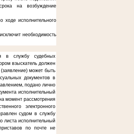
срока на возбуждение
о ходе исполнительного
 исключит необходимость
ся в службу судебных
тором взыскатель должен
 (заявление) может быть
ссуальных документов в
равлением, подано лично
окумента исполнительный
 на момент рассмотрения
твенного электронного
правлен судом в службу
го листа исполнительный
приставов по почте не