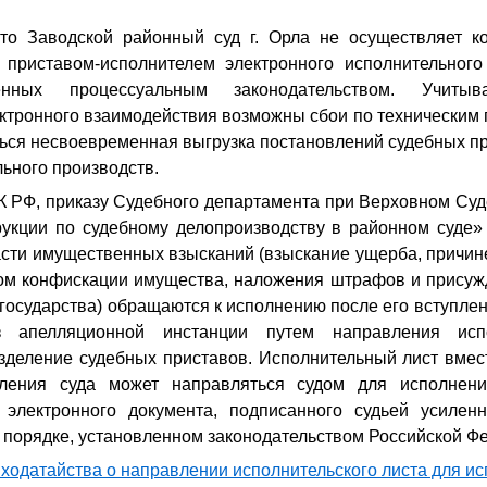
то Заводской районный суд г. Орла не осуществляет к
приставом-исполнителем электронного исполнительного
ренных процессуальным законодательством. Учит
ктронного взаимодействия возможны сбои по техническим 
ться несвоевременная выгрузка постановлений судебных п
ьного производств.
К РФ, приказу Судебного департамента при Верховном Суд
укции по судебному делопроизводству в районном суде» 
асти имущественных взысканий (взыскание ущерба, причин
дом конфискации имущества, наложения штрафов и присуж
государства) обращаются к исполнению после его вступлен
 апелляционной инстанции путем направления исп
зделение судебных приставов. Исполнительный лист вмест
вления суда может направляться судом для исполнени
электронного документа, подписанного судьей усилен
 порядке, установленном законодательством Российской Ф
 ходатайства о направлении исполнительского листа для и