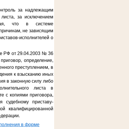
онтроль за надлежащим
 листа, за исключением
ывая, что в системе
причинам, не зависящим
риставов-исполнителей о
е РФ от 29.04.2003 № 36
приговор, определение,
енного преступлением, в
дения к взысканию иных
ия в законную силу либо
олнительного листа в
е с копиями приговора,
я судебному приставу-
ной квалифицированной
едерации.
сполнения в форме