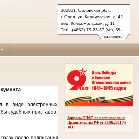
302001, Орловская обл.,
г. Орел, ул. Карачевская, д. 42
пер. Комсомольский, д. 11
Тел.: (4862) 75-23-37 (уг.), 59-
63-47 (гражд.)
развернуть
zavodskoy.orl@sudrf.ru
окумента
ся в виде электронных
жбы судебных приставов,
Запросы ОПФР по постановлению
Правительства РФ от 28.06.2021 №
1037
 сразу после подписания