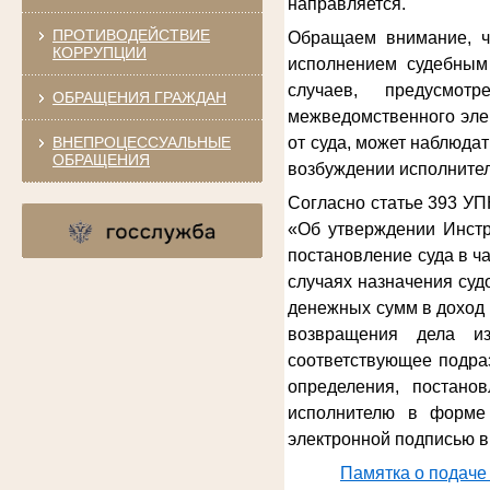
направляется.
ПРОТИВОДЕЙСТВИЕ
Обращаем внимание, ч
КОРРУПЦИИ
исполнением судебным 
случаев, предусмот
ОБРАЩЕНИЯ ГРАЖДАН
межведомственного эле
ВНЕПРОЦЕССУАЛЬНЫЕ
от суда, может наблюда
ОБРАЩЕНИЯ
возбуждении исполнител
Согласно статье 393 УП
«Об утверждении Инстр
постановление суда в ч
случаях назначения су
денежных сумм в доход 
возвращения дела из
соответствующее подра
определения, постано
исполнителю в форме 
электронной подписью в
Памятка о подаче