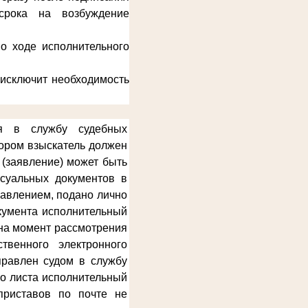
срока на возбуждение
о ходе исполнительного
 исключит необходимость
ся в службу судебных
тором взыскатель должен
 (заявление) может быть
ссуальных документов в
равлением, подано лично
окумента исполнительный
 на момент рассмотрения
твенного электронного
правлен судом в службу
го листа исполнительный
приставов по почте не