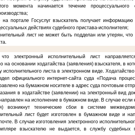
того момента начинается течение процессуального 
роизводства;
е на портале Госуслуг взыскатель получает информацию 
цессуальных действиях судебного пристава-исполнителя;
нительный лист не может быть подделан или утерян, что
та.
что электронный исполнительный лист направляет
о на основании ходатайства (заявления) взыскателя, в ко
у исполнительного листа в электронном виде
. Ходатайство
здел официального интернет-сайта суда «Подача проце
равлено на бумажном носителе в адрес суда почтовым отп
казания в ходатайстве (заявлении) на электронный вид д
и направлен на исполнение в бумажном виде. В случае если
ия) возникнут технические сбои в системе межведомс
нительный лист будет изготовлен в бумажном виде и на
почте. В случае изготовления электронного исполнительно
мпляре взыскателю не выдается, в службу судебных 