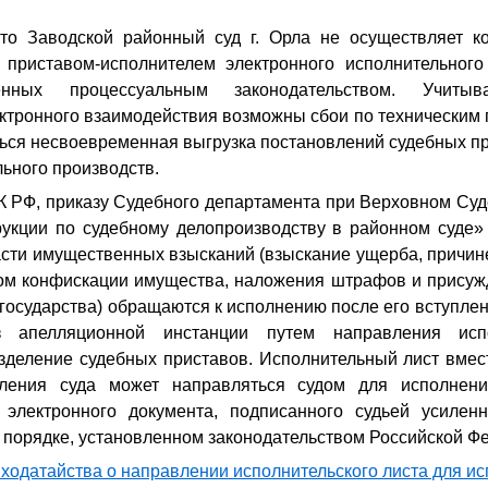
то Заводской районный суд г. Орла не осуществляет к
приставом-исполнителем электронного исполнительного
ренных процессуальным законодательством. Учит
ктронного взаимодействия возможны сбои по техническим 
ться несвоевременная выгрузка постановлений судебных п
ьного производств.
К РФ, приказу Судебного департамента при Верховном Суд
укции по судебному делопроизводству в районном суде» 
асти имущественных взысканий (взыскание ущерба, причин
дом конфискации имущества, наложения штрафов и присуж
государства) обращаются к исполнению после его вступлен
 апелляционной инстанции путем направления исп
зделение судебных приставов. Исполнительный лист вмест
вления суда может направляться судом для исполнени
электронного документа, подписанного судьей усилен
 порядке, установленном законодательством Российской Ф
 ходатайства о направлении исполнительского листа для и