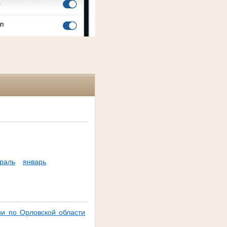
раль
январь
ии по Орловской области