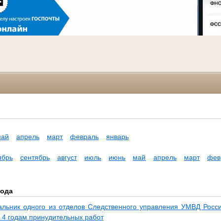
май
апрель
март
февраль
январь
ябрь
сентябрь
август
июль
июнь
май
апрель
март
фев
года
льник одного из отделов Следственного управления УМВД Росс
к 4 годам принудительных работ