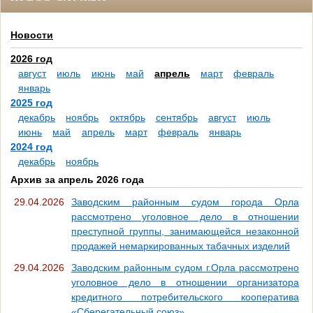
Новости
2026 год
август
июль
июнь
май
апрель
март
февраль
январь
2025 год
декабрь
ноябрь
октябрь
сентябрь
август
июль
июнь
май
апрель
март
февраль
январь
2024 год
декабрь
ноябрь
Архив за апрель 2026 года
29.04.2026
Заводским районным судом города Орла
рассмотрено уголовное дело в отношении
преступной группы, занимающейся незаконной
продажей немаркированных табачных изделий
29.04.2026
Заводским районным судом г.Орла рассмотрено
уголовное дело в отношении организатора
кредитного потребительского кооператива
«Сберегательный союз»