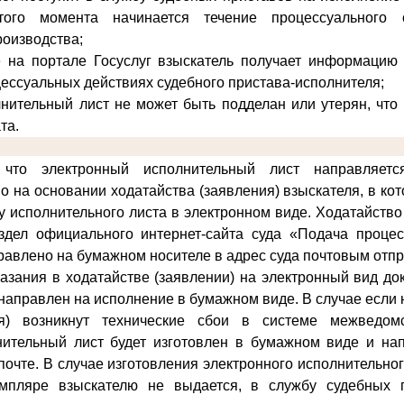
того момента начинается течение процессуального 
роизводства;
е на портале Госуслуг взыскатель получает информацию 
цессуальных действиях судебного пристава-исполнителя;
нительный лист не может быть подделан или утерян, что
та.
что электронный исполнительный лист направляет
о на основании ходатайства (заявления) взыскателя, в ко
у исполнительного листа в электронном виде
. Ходатайство
здел официального интернет-сайта суда «Подача проце
равлено на бумажном носителе в адрес суда почтовым отп
казания в ходатайстве (заявлении) на электронный вид д
и направлен на исполнение в бумажном виде. В случае если
ия) возникнут технические сбои в системе межведомс
нительный лист будет изготовлен в бумажном виде и на
почте. В случае изготовления электронного исполнительно
мпляре взыскателю не выдается, в службу судебных 