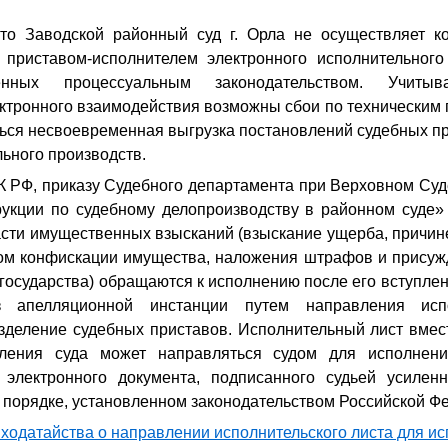
то Заводской районный суд г. Орла не осуществляет к
приставом-исполнителем электронного исполнительного
ренных процессуальным законодательством. Учит
ктронного взаимодействия возможны сбои по техническим 
ться несвоевременная выгрузка постановлений судебных п
ьного производств.
К РФ, приказу Судебного департамента при Верховном Суд
укции по судебному делопроизводству в районном суде» 
асти имущественных взысканий (взыскание ущерба, причин
дом конфискации имущества, наложения штрафов и присуж
государства) обращаются к исполнению после его вступлен
 апелляционной инстанции путем направления исп
зделение судебных приставов. Исполнительный лист вмест
вления суда может направляться судом для исполнени
электронного документа, подписанного судьей усилен
 порядке, установленном законодательством Российской Ф
 ходатайства о направлении исполнительского листа для и