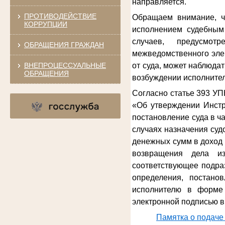
направляется.
ПРОТИВОДЕЙСТВИЕ
Обращаем внимание, ч
КОРРУПЦИИ
исполнением судебным 
случаев, предусмот
ОБРАЩЕНИЯ ГРАЖДАН
межведомственного эле
ВНЕПРОЦЕССУАЛЬНЫЕ
от суда, может наблюда
ОБРАЩЕНИЯ
возбуждении исполнител
Согласно статье 393 УП
«Об утверждении Инстр
постановление суда в ч
случаях назначения су
денежных сумм в доход 
возвращения дела из
соответствующее подра
определения, постано
исполнителю в форме 
электронной подписью в
Памятка о подаче