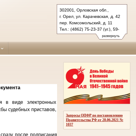
302001, Орловская обл.,
г. Орел, ул. Карачевская, д. 42
пер. Комсомольский, д. 11
Тел.: (4862) 75-23-37 (уг.), 59-
63-47 (гражд.)
развернуть
zavodskoy.orl@sudrf.ru
окумента
ся в виде электронных
жбы судебных приставов,
Запросы ОПФР по постановлению
Правительства РФ от 28.06.2021 №
1037
 сразу после подписания