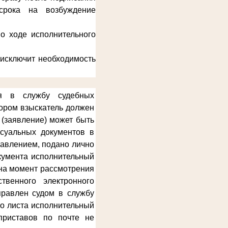
срока на возбуждение
о ходе исполнительного
 исключит необходимость
ся в службу судебных
тором взыскатель должен
 (заявление) может быть
ссуальных документов в
равлением, подано лично
окумента исполнительный
 на момент рассмотрения
твенного электронного
правлен судом в службу
го листа исполнительный
приставов по почте не