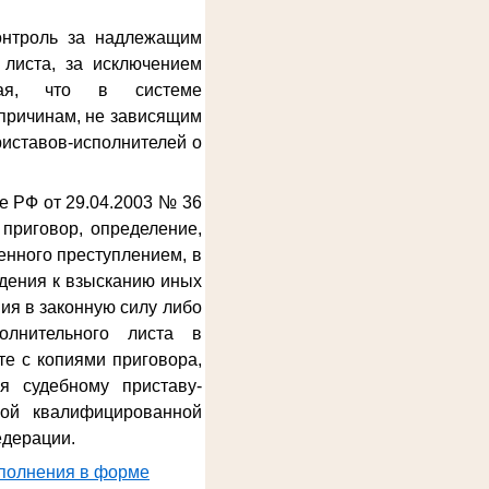
онтроль за надлежащим
 листа, за исключением
ывая, что в системе
причинам, не зависящим
риставов-исполнителей о
е РФ от 29.04.2003 № 36
приговор, определение,
енного преступлением, в
дения к взысканию иных
ия в законную силу либо
олнительного листа в
е с копиями приговора,
я судебному приставу-
ной квалифицированной
едерации.
сполнения в форме