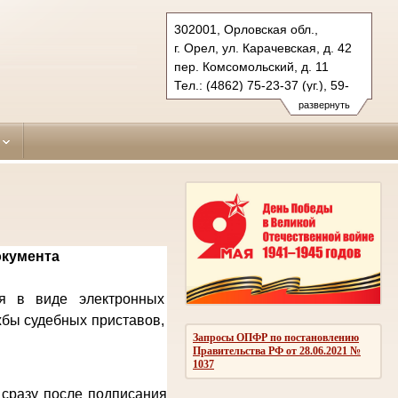
302001, Орловская обл.,
г. Орел, ул. Карачевская, д. 42
пер. Комсомольский, д. 11
Тел.: (4862) 75-23-37 (уг.), 59-
63-47 (гражд.)
развернуть
zavodskoy.orl@sudrf.ru
окумента
ся в виде электронных
жбы судебных приставов,
Запросы ОПФР по постановлению
Правительства РФ от 28.06.2021 №
1037
 сразу после подписания