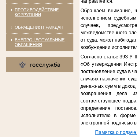
направляется.
ПРОТИВОДЕЙСТВИЕ
Обращаем внимание, ч
КОРРУПЦИИ
исполнением судебным 
случаев, предусмот
ОБРАЩЕНИЯ ГРАЖДАН
межведомственного эле
ВНЕПРОЦЕССУАЛЬНЫЕ
от суда, может наблюда
ОБРАЩЕНИЯ
возбуждении исполнител
Согласно статье 393 УП
«Об утверждении Инстр
постановление суда в ч
случаях назначения су
денежных сумм в доход 
возвращения дела из
соответствующее подра
определения, постано
исполнителю в форме 
электронной подписью в
Памятка о подаче