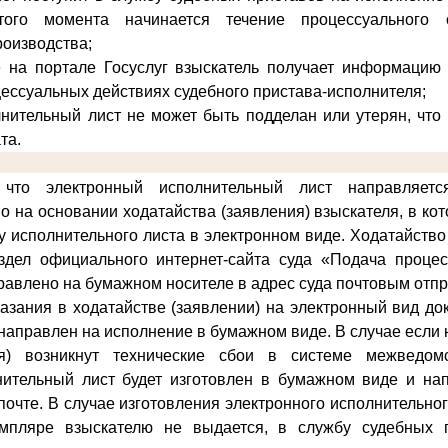
того момента начинается течение процессуального 
роизводства;
е на портале Госуслуг взыскатель получает информацию 
цессуальных действиях судебного пристава-исполнителя;
нительный лист не может быть подделан или утерян, что
та.
что электронный исполнительный лист направляет
о на основании ходатайства (заявления) взыскателя, в ко
у исполнительного листа в электронном виде
. Ходатайство
здел официального интернет-сайта суда «Подача проце
равлено на бумажном носителе в адрес суда почтовым отп
казания в ходатайстве (заявлении) на электронный вид д
и направлен на исполнение в бумажном виде. В случае если
ия) возникнут технические сбои в системе межведомс
нительный лист будет изготовлен в бумажном виде и на
почте. В случае изготовления электронного исполнительно
мпляре взыскателю не выдается, в службу судебных 