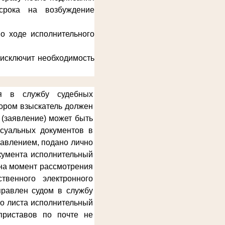
срока на возбуждение
о ходе исполнительного
 исключит необходимость
ся в службу судебных
тором взыскатель должен
 (заявление) может быть
ссуальных документов в
равлением, подано лично
окумента исполнительный
 на момент рассмотрения
твенного электронного
правлен судом в службу
го листа исполнительный
приставов по почте не