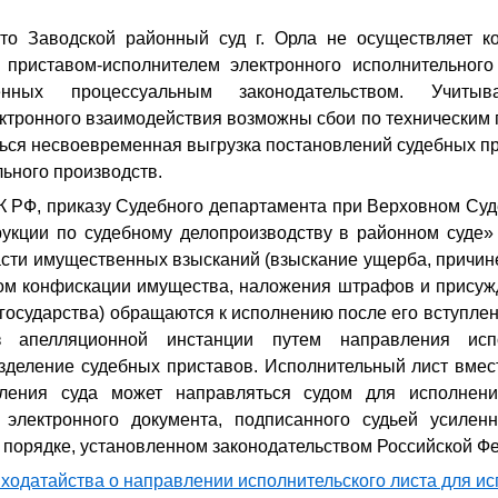
то Заводской районный суд г. Орла не осуществляет к
приставом-исполнителем электронного исполнительного
ренных процессуальным законодательством. Учит
ктронного взаимодействия возможны сбои по техническим 
ться несвоевременная выгрузка постановлений судебных п
ьного производств.
К РФ, приказу Судебного департамента при Верховном Суд
укции по судебному делопроизводству в районном суде» 
асти имущественных взысканий (взыскание ущерба, причин
дом конфискации имущества, наложения штрафов и присуж
государства) обращаются к исполнению после его вступлен
 апелляционной инстанции путем направления исп
зделение судебных приставов. Исполнительный лист вмест
вления суда может направляться судом для исполнени
электронного документа, подписанного судьей усилен
 порядке, установленном законодательством Российской Ф
 ходатайства о направлении исполнительского листа для и