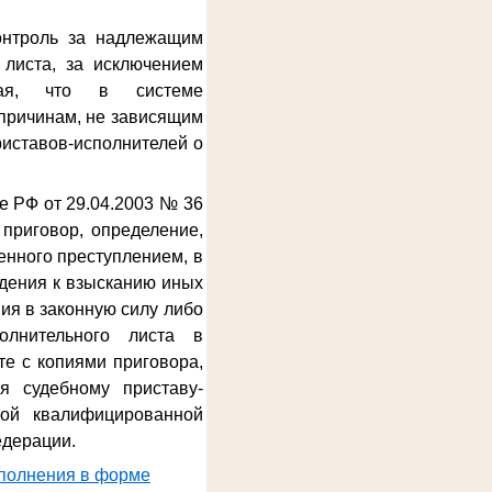
онтроль за надлежащим
 листа, за исключением
ывая, что в системе
причинам, не зависящим
риставов-исполнителей о
е РФ от 29.04.2003 № 36
приговор, определение,
енного преступлением, в
дения к взысканию иных
ия в законную силу либо
олнительного листа в
е с копиями приговора,
я судебному приставу-
ной квалифицированной
едерации.
сполнения в форме