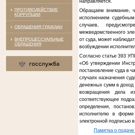
направляется.
ПРОТИВОДЕЙСТВИЕ
Обращаем внимание, ч
КОРРУПЦИИ
исполнением судебным 
случаев, предусмот
ОБРАЩЕНИЯ ГРАЖДАН
межведомственного эле
ВНЕПРОЦЕССУАЛЬНЫЕ
от суда, может наблюда
ОБРАЩЕНИЯ
возбуждении исполнител
Согласно статье 393 УП
«Об утверждении Инстр
постановление суда в ч
случаях назначения су
денежных сумм в доход 
возвращения дела из
соответствующее подра
определения, постано
исполнителю в форме 
электронной подписью в
Памятка о подаче