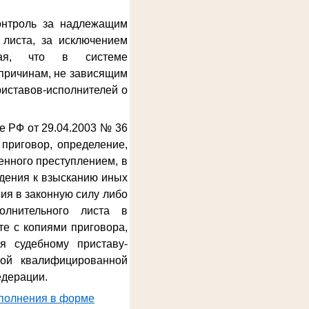
онтроль за надлежащим
 листа, за исключением
ывая, что в системе
причинам, не зависящим
риставов-исполнителей о
е РФ от 29.04.2003 № 36
приговор, определение,
енного преступлением, в
дения к взысканию иных
ия в законную силу либо
олнительного листа в
е с копиями приговора,
я судебному приставу-
ной квалифицированной
едерации.
сполнения в форме