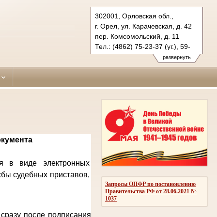
302001, Орловская обл.,
г. Орел, ул. Карачевская, д. 42
пер. Комсомольский, д. 11
Тел.: (4862) 75-23-37 (уг.), 59-
63-47 (гражд.)
развернуть
zavodskoy.orl@sudrf.ru
окумента
ся в виде электронных
жбы судебных приставов,
Запросы ОПФР по постановлению
Правительства РФ от 28.06.2021 №
1037
 сразу после подписания