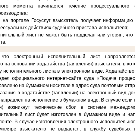
того момента начинается течение процессуального 
роизводства;
е на портале Госуслуг взыскатель получает информацию 
цессуальных действиях судебного пристава-исполнителя;
нительный лист не может быть подделан или утерян, что
та.
что электронный исполнительный лист направляет
о на основании ходатайства (заявления) взыскателя, в ко
у исполнительного листа в электронном виде
. Ходатайство
здел официального интернет-сайта суда «Подача проце
равлено на бумажном носителе в адрес суда почтовым отп
казания в ходатайстве (заявлении) на электронный вид д
и направлен на исполнение в бумажном виде. В случае если
ия) возникнут технические сбои в системе межведомс
нительный лист будет изготовлен в бумажном виде и на
почте. В случае изготовления электронного исполнительно
мпляре взыскателю не выдается, в службу судебных 