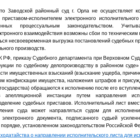
то Заводской районный суд г. Орла не осуществляет к
приставом-исполнителем электронного исполнительного
ренных процессуальным законодательством. Учит
ктронного взаимодействия возможны сбои по техническим 
ться несвоевременная выгрузка постановлений судебных п
ьного производств.
К РФ, приказу Судебного департамента при Верховном Суд
укции по судебному делопроизводству в районном суде» 
асти имущественных взысканий (взыскание ущерба, причин
дом конфискации имущества, наложения штрафов и присуж
государства) обращаются к исполнению после его вступлен
 апелляционной инстанции путем направления исп
зделение судебных приставов. Исполнительный лист вмест
вления суда может направляться судом для исполнени
электронного документа, подписанного судьей усилен
 порядке, установленном законодательством Российской Ф
 ходатайства о направлении исполнительского листа для и