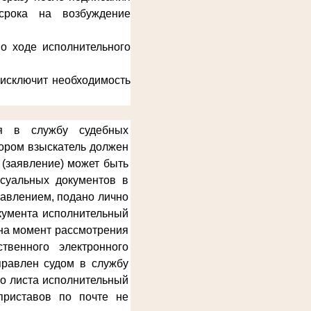
срока на возбуждение
о ходе исполнительного
 исключит необходимость
ся в службу судебных
тором взыскатель должен
 (заявление) может быть
ссуальных документов в
равлением, подано лично
окумента исполнительный
 на момент рассмотрения
твенного электронного
правлен судом в службу
го листа исполнительный
приставов по почте не