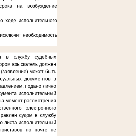
срока на возбуждение
о ходе исполнительного
 исключит необходимость
ся в службу судебных
тором взыскатель должен
 (заявление) может быть
ссуальных документов в
равлением, подано лично
окумента исполнительный
 на момент рассмотрения
твенного электронного
правлен судом в службу
го листа исполнительный
приставов по почте не