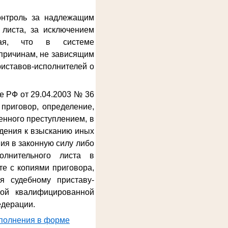
онтроль за надлежащим
 листа, за исключением
ывая, что в системе
причинам, не зависящим
риставов-исполнителей о
е РФ от 29.04.2003 № 36
приговор, определение,
енного преступлением, в
дения к взысканию иных
ия в законную силу либо
олнительного листа в
е с копиями приговора,
я судебному приставу-
ной квалифицированной
едерации.
сполнения в форме