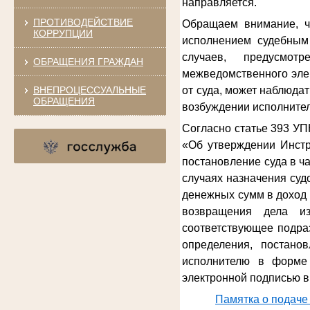
направляется.
ПРОТИВОДЕЙСТВИЕ
Обращаем внимание, ч
КОРРУПЦИИ
исполнением судебным 
случаев, предусмот
ОБРАЩЕНИЯ ГРАЖДАН
межведомственного эле
ВНЕПРОЦЕССУАЛЬНЫЕ
от суда, может наблюда
ОБРАЩЕНИЯ
возбуждении исполнител
Согласно статье 393 УП
«Об утверждении Инстр
постановление суда в ч
случаях назначения су
денежных сумм в доход 
возвращения дела из
соответствующее подра
определения, постано
исполнителю в форме 
электронной подписью в
Памятка о подаче