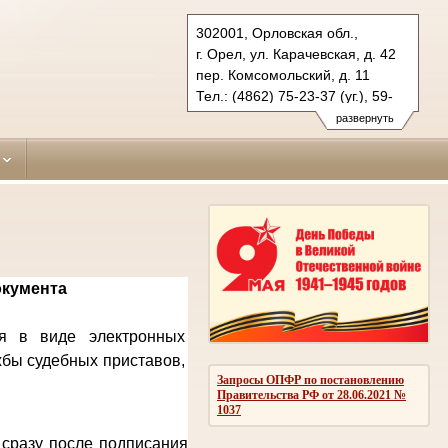
302001, Орловская обл.,
г. Орел, ул. Карачевская, д. 42
пер. Комсомольский, д. 11
Тел.: (4862) 75-23-37 (уг.), 59-
63-47 (гражд.)
развернуть
zavodskoy.orl@sudrf.ru
окумента
ся в виде электронных
жбы судебных приставов,
Запросы ОПФР по постановлению
Правительства РФ от 28.06.2021 №
1037
 сразу после подписания