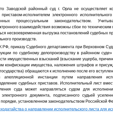
то Заводской районный суд г. Орла не осуществляет к
приставом-исполнителем электронного исполнительного
ренных процессуальным законодательством. Учит
ктронного взаимодействия возможны сбои по техническим 
ться несвоевременная выгрузка постановлений судебных п
ьного производств.
К РФ, приказу Судебного департамента при Верховном Суд
укции по судебному делопроизводству в районном суде» 
асти имущественных взысканий (взыскание ущерба, причин
дом конфискации имущества, наложения штрафов и присуж
государства) обращаются к исполнению после его вступлен
 апелляционной инстанции путем направления исп
зделение судебных приставов. Исполнительный лист вмест
вления суда может направляться судом для исполнени
электронного документа, подписанного судьей усилен
 порядке, установленном законодательством Российской Ф
 ходатайства о направлении исполнительского листа для и