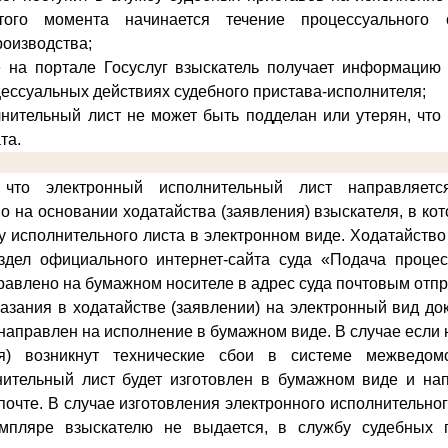
того момента начинается течение процессуального 
роизводства;
е на портале Госуслуг взыскатель получает информацию 
цессуальных действиях судебного пристава-исполнителя;
нительный лист не может быть подделан или утерян, что
та.
что электронный исполнительный лист направляет
о на основании ходатайства (заявления) взыскателя, в ко
у исполнительного листа в электронном виде
. Ходатайство
здел официального интернет-сайта суда «Подача проце
равлено на бумажном носителе в адрес суда почтовым отп
казания в ходатайстве (заявлении) на электронный вид д
и направлен на исполнение в бумажном виде. В случае если
ия) возникнут технические сбои в системе межведомс
нительный лист будет изготовлен в бумажном виде и на
почте. В случае изготовления электронного исполнительно
мпляре взыскателю не выдается, в службу судебных 