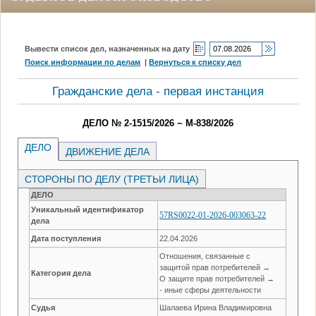
Вывести список дел, назначенных на дату
Поиск информации по делам
|
Вернуться к списку дел
Гражданские дела - первая инстанция
ДЕЛО № 2-1515/2026 ~ М-838/2026
ДЕЛО
ДВИЖЕНИЕ ДЕЛА
СТОРОНЫ ПО ДЕЛУ (ТРЕТЬИ ЛИЦА)
ДЕЛО
Уникальный идентификатор
57RS0022-01-2026-003063-22
дела
Дата поступления
22.04.2026
Отношения, связанные с
защитой прав потребителей →
Категория дела
О защите прав потребителей →
- иные сферы деятельности
Судья
Шалаева Ирина Владимировна