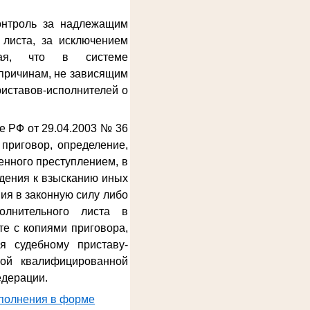
онтроль за надлежащим
 листа, за исключением
ывая, что в системе
причинам, не зависящим
риставов-исполнителей о
е РФ от 29.04.2003 № 36
приговор, определение,
енного преступлением, в
дения к взысканию иных
ия в законную силу либо
олнительного листа в
е с копиями приговора,
я судебному приставу-
ной квалифицированной
едерации.
сполнения в форме