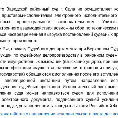
то Заводской районный суд г. Орла не осуществляет к
приставом-исполнителем электронного исполнительного
ренных процессуальным законодательством. Учит
ктронного взаимодействия возможны сбои по техническим 
ться несвоевременная выгрузка постановлений судебных п
ьного производств.
К РФ, приказу Судебного департамента при Верховном Суд
укции по судебному делопроизводству в районном суде» 
асти имущественных взысканий (взыскание ущерба, причин
дом конфискации имущества, наложения штрафов и присуж
государства) обращаются к исполнению после его вступлен
 апелляционной инстанции путем направления исп
зделение судебных приставов. Исполнительный лист вмест
вления суда может направляться судом для исполнени
электронного документа, подписанного судьей усилен
 порядке, установленном законодательством Российской Ф
 ходатайства о направлении исполнительского листа для и