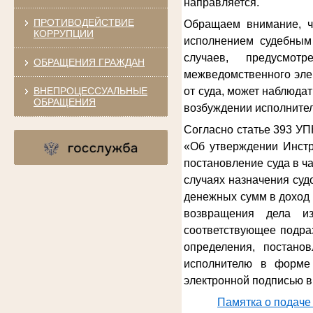
направляется.
ПРОТИВОДЕЙСТВИЕ
Обращаем внимание, ч
КОРРУПЦИИ
исполнением судебным 
случаев, предусмот
ОБРАЩЕНИЯ ГРАЖДАН
межведомственного эле
ВНЕПРОЦЕССУАЛЬНЫЕ
от суда, может наблюда
ОБРАЩЕНИЯ
возбуждении исполнител
Согласно статье 393 УП
«Об утверждении Инстр
постановление суда в ч
случаях назначения су
денежных сумм в доход 
возвращения дела из
соответствующее подра
определения, постано
исполнителю в форме 
электронной подписью в
Памятка о подаче