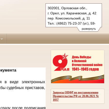
302001, Орловская обл.,
г. Орел, ул. Карачевская, д. 42
пер. Комсомольский, д. 11
Тел.: (4862) 75-23-37 (уг.), 59-
63-47 (гражд.)
развернуть
zavodskoy.orl@sudrf.ru
окумента
ся в виде электронных
жбы судебных приставов,
Запросы ОПФР по постановлению
Правительства РФ от 28.06.2021 №
1037
 сразу после подписания