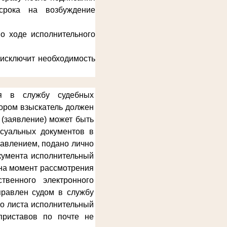
срока на возбуждение
о ходе исполнительного
 исключит необходимость
ся в службу судебных
тором взыскатель должен
 (заявление) может быть
ссуальных документов в
равлением, подано лично
окумента исполнительный
 на момент рассмотрения
твенного электронного
правлен судом в службу
го листа исполнительный
приставов по почте не