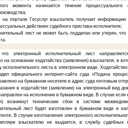
того момента начинается течение процессуального 
роизводства;
е на портале Госуслуг взыскатель получает информацию 
цессуальных действиях судебного пристава-исполнителя;
нительный лист не может быть подделан или утерян, что
та.
что электронный исполнительный лист направляет
о на основании ходатайства (заявления) взыскателя, в ко
у исполнительного листа в электронном виде
. Ходатайство
здел официального интернет-сайта суда «Подача проце
равлено на бумажном носителе в адрес суда почтовым отп
казания в ходатайстве (заявлении) на электронный вид д
и направлен на исполнение в бумажном виде. В случае если
ия) возникнут технические сбои в системе межведомс
нительный лист будет изготовлен в бумажном виде и на
почте. В случае изготовления электронного исполнительно
мпляре взыскателю не выдается, в службу судебных 