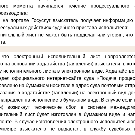
того момента начинается течение процессуального 
роизводства;
е на портале Госуслуг взыскатель получает информацию 
цессуальных действиях судебного пристава-исполнителя;
нительный лист не может быть подделан или утерян, что
та.
что электронный исполнительный лист направляет
о на основании ходатайства (заявления) взыскателя, в ко
у исполнительного листа в электронном виде
. Ходатайство
здел официального интернет-сайта суда «Подача проце
равлено на бумажном носителе в адрес суда почтовым отп
казания в ходатайстве (заявлении) на электронный вид д
и направлен на исполнение в бумажном виде. В случае если
ия) возникнут технические сбои в системе межведомс
нительный лист будет изготовлен в бумажном виде и на
почте. В случае изготовления электронного исполнительно
мпляре взыскателю не выдается, в службу судебных 