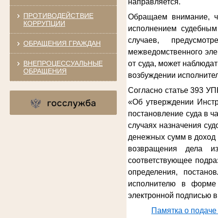
направляется.
ПРОТИВОДЕЙСТВИЕ
Обращаем внимание, ч
КОРРУПЦИИ
исполнением судебным 
случаев, предусмот
ОБРАЩЕНИЯ ГРАЖДАН
межведомственного эле
ВНЕПРОЦЕССУАЛЬНЫЕ
от суда, может наблюда
ОБРАЩЕНИЯ
возбуждении исполнител
Согласно статье 393 УП
«Об утверждении Инстр
постановление суда в ч
случаях назначения су
денежных сумм в доход 
возвращения дела из
соответствующее подра
определения, постано
исполнителю в форме 
электронной подписью в
Памятка о подаче