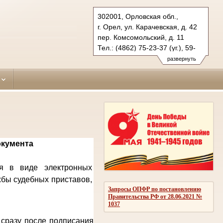
302001, Орловская обл.,
г. Орел, ул. Карачевская, д. 42
пер. Комсомольский, д. 11
Тел.: (4862) 75-23-37 (уг.), 59-
63-47 (гражд.)
развернуть
zavodskoy.orl@sudrf.ru
окумента
ся в виде электронных
жбы судебных приставов,
Запросы ОПФР по постановлению
Правительства РФ от 28.06.2021 №
1037
 сразу после подписания