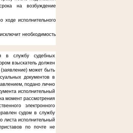
срока на возбуждение
о ходе исполнительного
 исключит необходимость
ся в службу судебных
тором взыскатель должен
 (заявление) может быть
ссуальных документов в
равлением, подано лично
окумента исполнительный
 на момент рассмотрения
твенного электронного
правлен судом в службу
го листа исполнительный
приставов по почте не