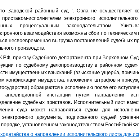
то Заводской районный суд г. Орла не осуществляет к
приставом-исполнителем электронного исполнительного
ренных процессуальным законодательством. Учит
ктронного взаимодействия возможны сбои по техническим 
ться несвоевременная выгрузка постановлений судебных п
ьного производств.
К РФ, приказу Судебного департамента при Верховном Суд
укции по судебному делопроизводству в районном суде» 
асти имущественных взысканий (взыскание ущерба, причин
дом конфискации имущества, наложения штрафов и присуж
государства) обращаются к исполнению после его вступлен
 апелляционной инстанции путем направления исп
зделение судебных приставов. Исполнительный лист вмест
вления суда может направляться судом для исполнени
электронного документа, подписанного судьей усилен
 порядке, установленном законодательством Российской Ф
 ходатайства о направлении исполнительского листа для и