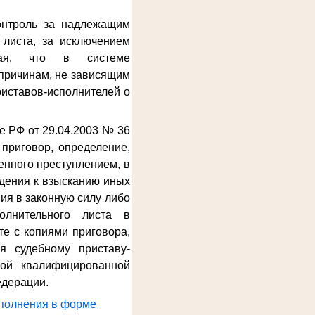
онтроль за надлежащим
 листа, за исключением
ывая, что в системе
причинам, не зависящим
риставов-исполнителей о
е РФ от 29.04.2003 № 36
приговор, определение,
енного преступлением, в
дения к взысканию иных
ия в законную силу либо
олнительного листа в
е с копиями приговора,
я судебному приставу-
ной квалифицированной
едерации.
сполнения в форме