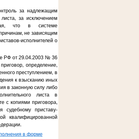
онтроль за надлежащим
 листа, за исключением
ывая, что в системе
причинам, не зависящим
риставов-исполнителей о
е РФ от 29.04.2003 № 36
приговор, определение,
енного преступлением, в
дения к взысканию иных
ия в законную силу либо
олнительного листа в
е с копиями приговора,
я судебному приставу-
ной квалифицированной
едерации.
сполнения в форме