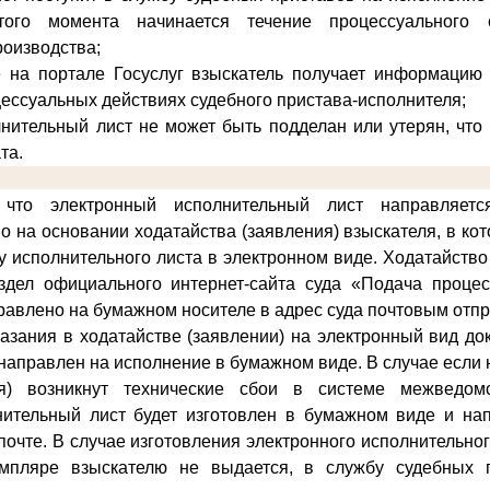
того момента начинается течение процессуального 
роизводства;
е на портале Госуслуг взыскатель получает информацию 
цессуальных действиях судебного пристава-исполнителя;
нительный лист не может быть подделан или утерян, что
та.
что электронный исполнительный лист направляет
о на основании ходатайства (заявления) взыскателя, в ко
у исполнительного листа в электронном виде
. Ходатайство
здел официального интернет-сайта суда «Подача проце
равлено на бумажном носителе в адрес суда почтовым отп
казания в ходатайстве (заявлении) на электронный вид д
и направлен на исполнение в бумажном виде. В случае если
ия) возникнут технические сбои в системе межведомс
нительный лист будет изготовлен в бумажном виде и на
почте. В случае изготовления электронного исполнительно
мпляре взыскателю не выдается, в службу судебных 