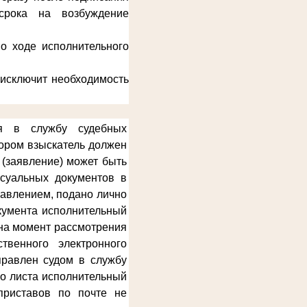
срока на возбуждение
о ходе исполнительного
 исключит необходимость
ся в службу судебных
тором взыскатель должен
 (заявление) может быть
ссуальных документов в
равлением, подано лично
окумента исполнительный
 на момент рассмотрения
твенного электронного
правлен судом в службу
го листа исполнительный
приставов по почте не