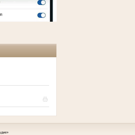
удие»