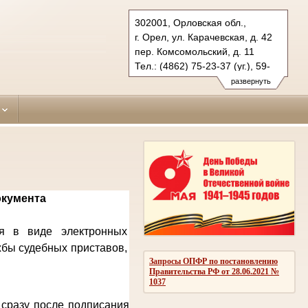
302001, Орловская обл.,
г. Орел, ул. Карачевская, д. 42
пер. Комсомольский, д. 11
Тел.: (4862) 75-23-37 (уг.), 59-
63-47 (гражд.)
развернуть
zavodskoy.orl@sudrf.ru
окумента
ся в виде электронных
жбы судебных приставов,
Запросы ОПФР по постановлению
Правительства РФ от 28.06.2021 №
1037
 сразу после подписания