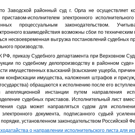
то Заводской районный суд г. Орла не осуществляет к
приставом-исполнителем электронного исполнительного
ренных процессуальным законодательством. Учит
ктронного взаимодействия возможны сбои по техническим 
ться несвоевременная выгрузка постановлений судебных п
ьного производств.
К РФ, приказу Судебного департамента при Верховном Суд
укции по судебному делопроизводству в районном суде» 
асти имущественных взысканий (взыскание ущерба, причин
дом конфискации имущества, наложения штрафов и присуж
государства) обращаются к исполнению после его вступлен
 апелляционной инстанции путем направления исп
зделение судебных приставов. Исполнительный лист вмест
вления суда может направляться судом для исполнени
электронного документа, подписанного судьей усилен
 порядке, установленном законодательством Российской Ф
 ходатайства о направлении исполнительского листа для и