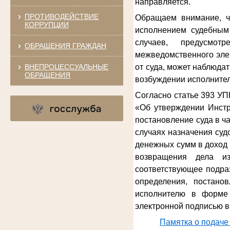
направляется.
ПРОТИВОДЕЙСТВИЕ
Обращаем внимание, ч
КОРРУПЦИИ
исполнением судебным 
случаев, предусмот
ОБРАЩЕНИЯ ГРАЖДАН
межведомственного эле
ВНЕПРОЦЕССУАЛЬНЫЕ
от суда, может наблюда
ОБРАЩЕНИЯ
возбуждении исполнител
Согласно статье 393 УП
«Об утверждении Инстр
постановление суда в ч
случаях назначения су
денежных сумм в доход 
возвращения дела из
соответствующее подра
определения, постано
исполнителю в форме 
электронной подписью в
Памятка о подаче